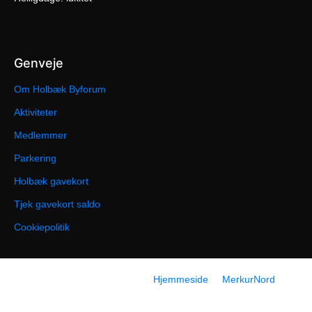
Genveje
Om Holbæk Byforum
Aktiviteter
Medlemmer
Parkering
Holbæk gavekort
Tjek gavekort saldo
Cookiepolitik
© 2026 Holbæk Byforum |
Hjemmeside
af
MerkurNord