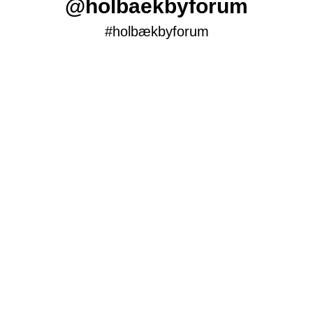
@holbaekbyforum
#holbækbyforum