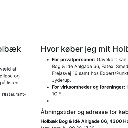
Holbæk
Hvor køber jeg mit Ho
For privatpersoner:
Gavekort kan 
Bog & Idé Ahlgade 66, Føtex, Sme
væld af
Frejasvej 16 samt hos Expert/Punkt
ølløse og
Jyderup.
på listen.
For virksomheder og foreninger:
H
1C.*
 restaurant-
Åbningstider og adresse for kø
Holbæk Bog & Idé Ahlgade 66, 4300 H