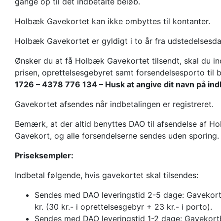
gange op til det indbetalte beløb.
Holbæk Gavekortet kan ikke ombyttes til kontanter.
Holbæk Gavekortet er gyldigt i to år fra udstedelsesd
Ønsker du at få Holbæk Gavekortet tilsendt, skal du in
prisen, oprettelsesgebyret samt forsendelsesporto til 
1726 – 4378 776 134 – Husk at angive dit navn på ind
Gavekortet afsendes når indbetalingen er registreret.
Bemærk, at der altid benyttes DAO til afsendelse af H
Gavekort, og alle forsendelserne sendes uden sporing.
Priseksempler:
Indbetal følgende, hvis gavekortet skal tilsendes:
Sendes med DAO leveringstid 2-5 dage: Gavekor
kr. (30 kr.- i oprettelsesgebyr + 23 kr.- i porto).
Sendes med DAO leveringstid 1-2 dage: Gavekort