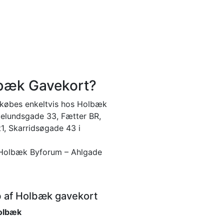
lbæk Gavekort?
købes enkeltvis hos Holbæk
delundsgade 33, Fætter BR,
1, Skarridsøgade 43 i
olbæk Byforum – Ahlgade
b af Holbæk gavekort
olbæk