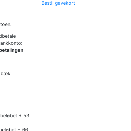
Bestil gavekort
atoen.
dbetale
bankkonto:
betalingen
olbæk
tbeløbet + 53
beløbet + 66