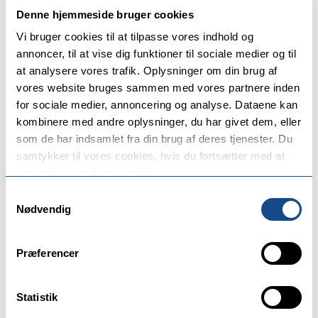
🦀 Har I fået besøgt krabbebroen? 🦀 Kig forbi Midt
Denne hjemmeside bruger cookies
Vi bruger cookies til at tilpasse vores indhold og
annoncer, til at vise dig funktioner til sociale medier og til
at analysere vores trafik. Oplysninger om din brug af
vores website bruges sammen med vores partnere inden
Den Levende Børnekultur i Holbæk får besøg af @hou
for sociale medier, annoncering og analyse. Dataene kan
kombinere med andre oplysninger, du har givet dem, eller
som de har indsamlet fra din brug af deres tjenester. Du
samtykker til vores cookies, hvis du fortsætter med at
anvende vores hjemmeside.
Samtykkevalg
Nødvendig
Præferencer
Statistik