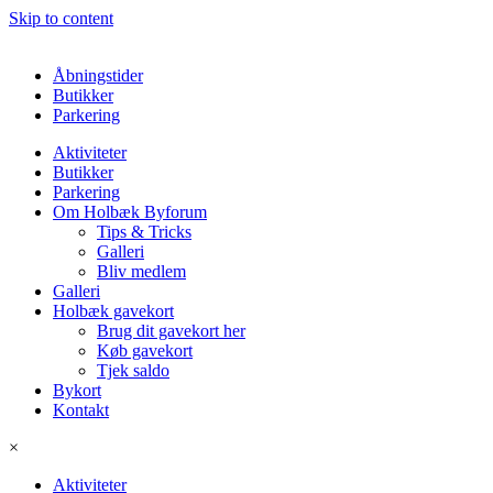
Skip to content
Åbningstider
Butikker
Parkering
Aktiviteter
Butikker
Parkering
Om Holbæk Byforum
Tips & Tricks
Galleri
Bliv medlem
Galleri
Holbæk gavekort
Brug dit gavekort her
Køb gavekort
Tjek saldo
Bykort
Kontakt
×
Aktiviteter