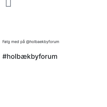
Følg med på @holbaekbyforum
#holbækbyforum