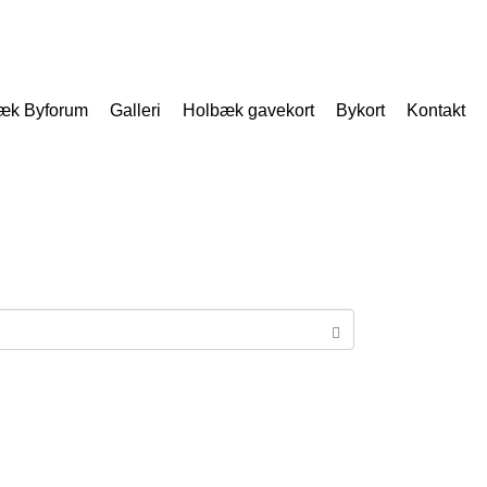
æk Byforum
Galleri
Holbæk gavekort
Bykort
Kontakt