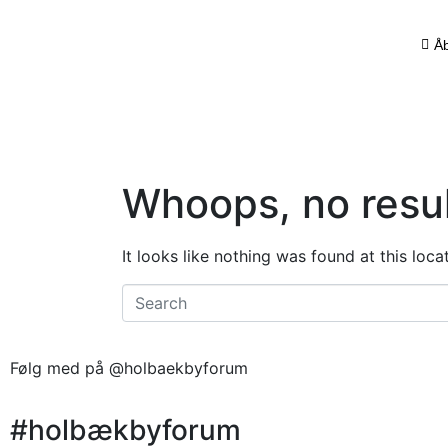
Åb
Whoops, no resul
It looks like nothing was found at this loc
Følg med på @holbaekbyforum
#holbækbyforum