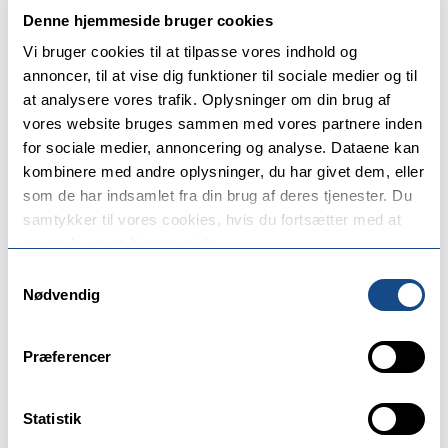
🦀 Har I fået besøgt krabbebroen? 🦀 Kig forbi Midt
Denne hjemmeside bruger cookies
Vi bruger cookies til at tilpasse vores indhold og
annoncer, til at vise dig funktioner til sociale medier og til
at analysere vores trafik. Oplysninger om din brug af
vores website bruges sammen med vores partnere inden
Den Levende Børnekultur i Holbæk får besøg af @hou
for sociale medier, annoncering og analyse. Dataene kan
kombinere med andre oplysninger, du har givet dem, eller
som de har indsamlet fra din brug af deres tjenester. Du
samtykker til vores cookies, hvis du fortsætter med at
anvende vores hjemmeside.
Samtykkevalg
Nødvendig
Præferencer
Statistik