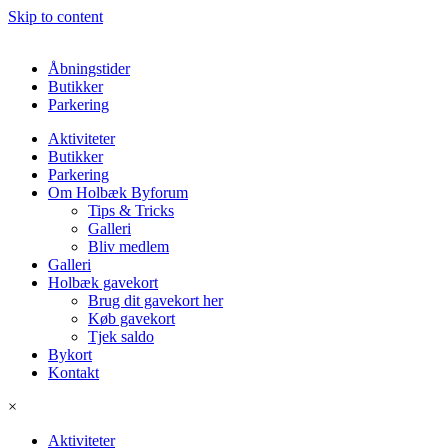
Skip to content
Åbningstider
Butikker
Parkering
Aktiviteter
Butikker
Parkering
Om Holbæk Byforum
Tips & Tricks
Galleri
Bliv medlem
Galleri
Holbæk gavekort
Brug dit gavekort her
Køb gavekort
Tjek saldo
Bykort
Kontakt
×
Aktiviteter