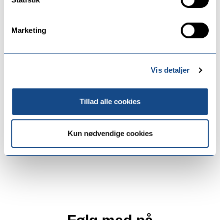
01. januar | 2026
Klokken: 15:00
Marketing
Til
01. januar | 2026
Vis detaljer
Sted
Stk. Nikolai Sognehus, Kirkestræde 9, 4300
Tillad alle cookies
Holbæk
Kun nødvendige cookies