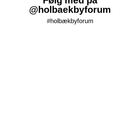
Følg med på
@holbaekbyforum
#holbækbyforum