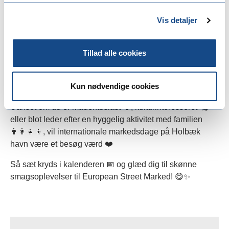
chokolade 🍫, hollandsk ost 🧀, engelsk fish & chips 🍟
🐟, tysk grillmad 🌭🔥, græske oliven 🫒 og nødder 🌰,
Vis detaljer
engelsk fudge 🍬 og meget mere? Så kig endelig forbi! 😍
🕒 Markedets åbningstider:
Tillad alle cookies
Tirsdag til torsdag: 10.00 – 18.00
Fredag: 10.00 – 19.00
Kun nødvendige cookies
Lørdag: 10.00 – 16.00
Uanset om du er madentusiast 🍷, kulturinteresseret 🎭
eller blot leder efter en hyggelig aktivitet med familien
👨‍👩‍👧‍👦, vil internationale markedsdage på Holbæk
havn være et besøg værd ❤️
Så sæt kryds i kalenderen 📅 og glæd dig til skønne
smagsoplevelser til European Street Marked! 😋✨