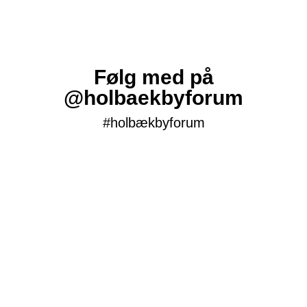
Følg med på
@holbaekbyforum
#holbækbyforum